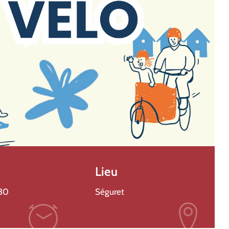
Sport
,
Vaison Ventoux
Tour De France Femmes 2026
7 août 2026
Plus de détails
Lieu
:30
Séguret