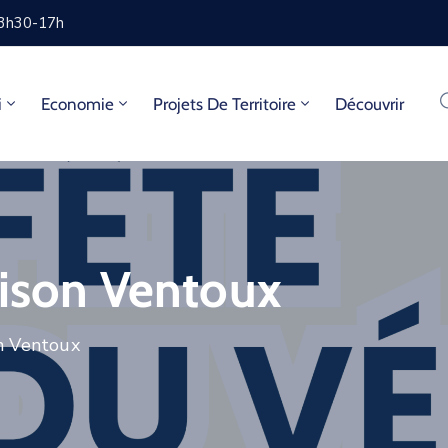
13h30-17h
i
Economie
Projets De Territoire
Découvrir
aison Ventoux
n Ventoux