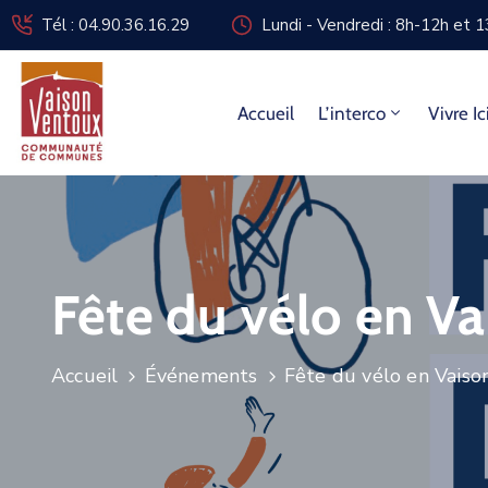
Tél : 04.90.36.16.29
Lundi - Vendredi : 8h-12h et 
Accueil
L’interco
Vivre Ic
Fête du vélo en V
Accueil
Événements
Fête du vélo en Vaiso