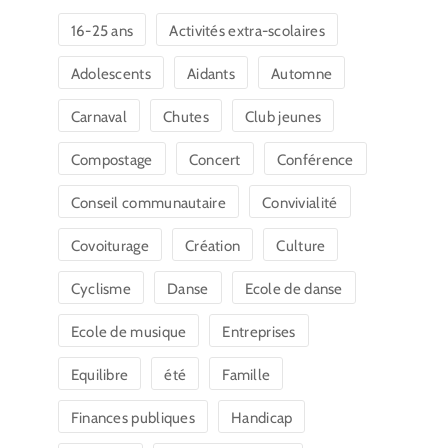
16-25 ans
Activités extra-scolaires
Adolescents
Aidants
Automne
Carnaval
Chutes
Club jeunes
Compostage
Concert
Conférence
Conseil communautaire
Convivialité
Covoiturage
Création
Culture
Cyclisme
Danse
Ecole de danse
Ecole de musique
Entreprises
Equilibre
été
Famille
Finances publiques
Handicap