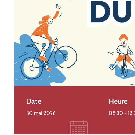
Vaison Ventoux
Forum Des Associations De
Vaison-La-Romaine
6 septembre 2026 @
10:00 -
17:00
Vaison-la-Romaine
Plus de détails
Date
Heure
30 mai 2026
08:30 -
12