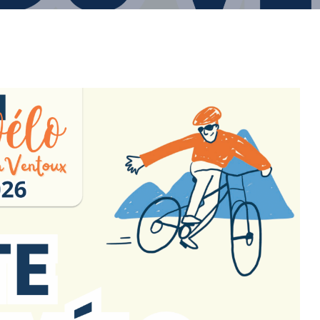
07
AOÛT
2026