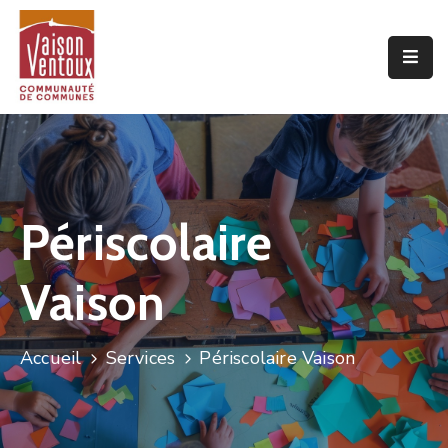
Accueil
L’interco
Vivre
Ici
Périscolaire
Economie
Vaison
Projets
De
Territoire
Accueil
Services
Périscolaire Vaison
Découvrir