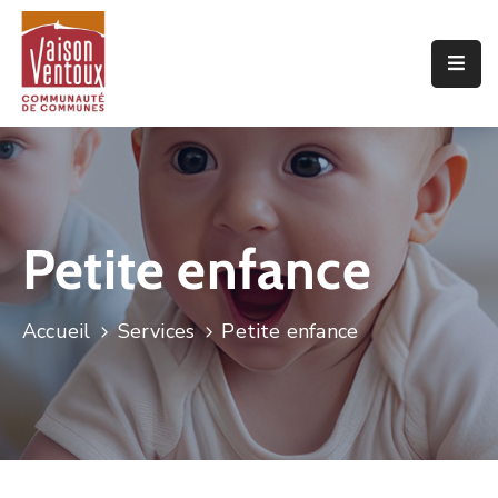
Accueil
L’interco
Vivre
Ici
Petite enfance
Economie
Projets
Accueil
Services
Petite enfance
De
Territoire
Découvrir