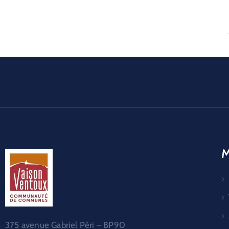
M
375 avenue Gabriel Péri – BP90