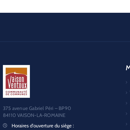
M
375 avenue Gabriel Péri – BP90
84110 VAISON-LA-ROMAINE
Horaires d'ouverture du siège :