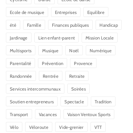
Ecole de musique
Entreprises
Equilibre
été
Famille
Finances publiques
Handicap
Jardinage
Lien enfant-parent
Mission Locale
Multisports
Musique
Noël
Numérique
Parentalité
Prévention
Provence
Randonnée
Rentrée
Retraite
Services intercommunaux
Soirées
Soutien entrepreneurs
Spectacle
Tradition
Transport
Vacances
Vaison Ventoux Sports
Vélo
Véloroute
Vide-grenier
VTT