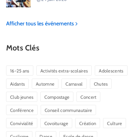
Afficher tous les événements
Mots Clés
16-25 ans
Activités extra-scolaires
Adolescents
Aidants
Automne
Carnaval
Chutes
Club jeunes
Compostage
Concert
Conférence
Conseil communautaire
Convivialité
Covoiturage
Création
Culture
Cyclisme
Danse
Ecole de danse