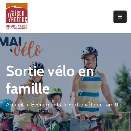
Accueil
L’interco
Vivre
Ici
Sortie vélo en
Economie
famille
Projets
De
Territoire
Accueil
Événements
Sortie vélo en famille
Découvrir