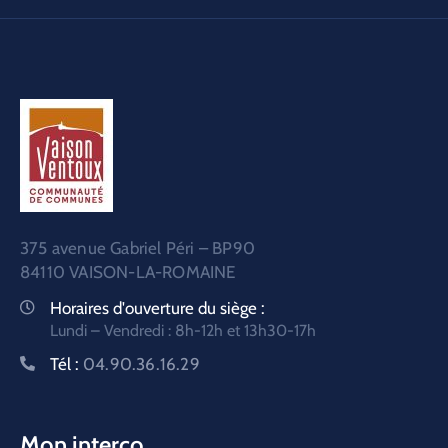
375 avenue Gabriel Péri – BP90
84110 VAISON-LA-ROMAINE
Horaires d'ouverture du siège :
Lundi – Vendredi : 8h-12h et 13h30-17h
Tél :
04.90.36.16.29
Mon interco