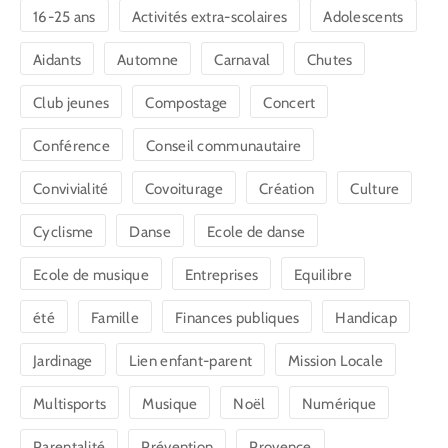
16-25 ans
Activités extra-scolaires
Adolescents
Aidants
Automne
Carnaval
Chutes
Club jeunes
Compostage
Concert
Conférence
Conseil communautaire
Convivialité
Covoiturage
Création
Culture
Cyclisme
Danse
Ecole de danse
Ecole de musique
Entreprises
Equilibre
été
Famille
Finances publiques
Handicap
Jardinage
Lien enfant-parent
Mission Locale
Multisports
Musique
Noël
Numérique
Parentalité
Prévention
Provence