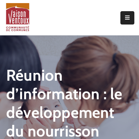
Accueil
L’interco
Vivre
Ici
Réunion
Economie
d’information : le
Projets
De
Territoire
développement
Découvrir
du nourrisson