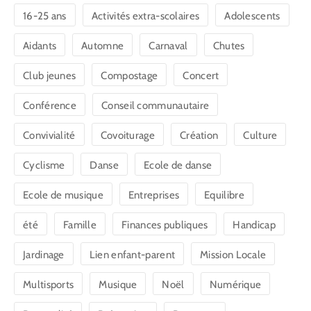
16-25 ans
Activités extra-scolaires
Adolescents
Aidants
Automne
Carnaval
Chutes
Club jeunes
Compostage
Concert
Conférence
Conseil communautaire
Convivialité
Covoiturage
Création
Culture
Cyclisme
Danse
Ecole de danse
Ecole de musique
Entreprises
Equilibre
été
Famille
Finances publiques
Handicap
Jardinage
Lien enfant-parent
Mission Locale
Multisports
Musique
Noël
Numérique