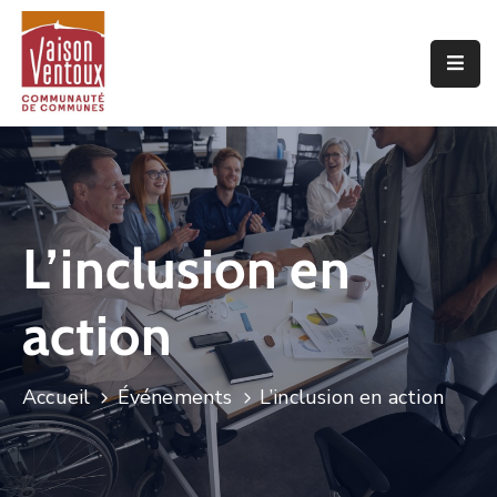
Accueil
L’interco
Vivre
Ici
L’inclusion en
Economie
action
Projets
De
Territoire
Accueil
Événements
L’inclusion en action
Découvrir