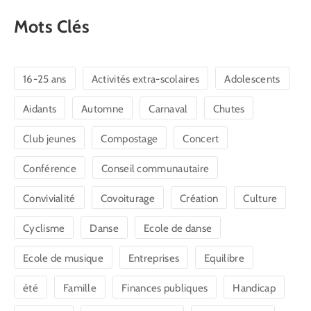
Mots Clés
16-25 ans
Activités extra-scolaires
Adolescents
Aidants
Automne
Carnaval
Chutes
Club jeunes
Compostage
Concert
Conférence
Conseil communautaire
Convivialité
Covoiturage
Création
Culture
Cyclisme
Danse
Ecole de danse
Ecole de musique
Entreprises
Equilibre
été
Famille
Finances publiques
Handicap