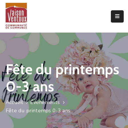
Accueil
L’interco
Vivre
Ici
Fête du printemps
Economie
0-3 ans
Projets
De
Territoire
Accueil
Événements
Découvrir
Fête du printemps 0-3 ans