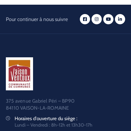
Pour continuer à nous suivre
375 avenue Gabriel Péri – BP90
84110 VAISON-LA-ROMAINE
Horaires d'ouverture du siège :
Lundi – Vendredi : 8h-12h et 13h30-17h