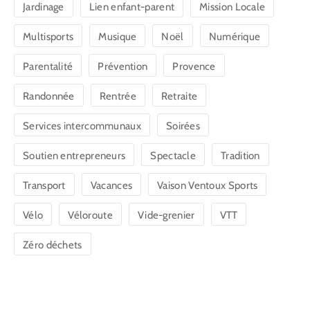
Jardinage
Lien enfant-parent
Mission Locale
Multisports
Musique
Noël
Numérique
Parentalité
Prévention
Provence
Randonnée
Rentrée
Retraite
Services intercommunaux
Soirées
Soutien entrepreneurs
Spectacle
Tradition
Transport
Vacances
Vaison Ventoux Sports
Vélo
Véloroute
Vide-grenier
VTT
Zéro déchets