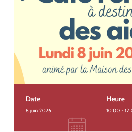
Vaison Ventoux
Forum Des Associations De
Vaison-La-Romaine
6 septembre 2026 @
10:00 -
17:00
Vaison-la-Romaine
Plus de détails
Date
Heure
8 juin 2026
10:00 -
12