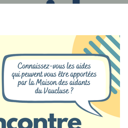
07
AOÛT
2026