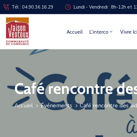
Tél : 04.90.36.16.29
Lundi - Vendredi : 8h-12h et 
Accueil
L’interco
Vivre Ic
Café rencontre de
Accueil
Événements
Café rencontre des ai