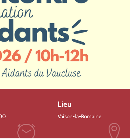
Sport
,
Vaison Ventoux
Tour De France Femmes 2026
7 août 2026
Plus de détails
Lieu
:00
Vaison-la-Romaine