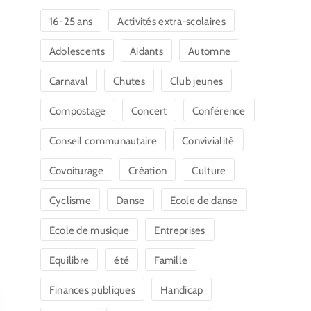
16-25 ans
Activités extra-scolaires
Adolescents
Aidants
Automne
Carnaval
Chutes
Club jeunes
Compostage
Concert
Conférence
Conseil communautaire
Convivialité
Covoiturage
Création
Culture
Cyclisme
Danse
Ecole de danse
Ecole de musique
Entreprises
Equilibre
été
Famille
Finances publiques
Handicap