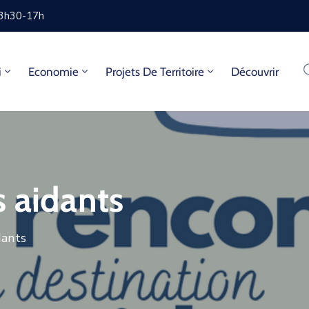
13h30-17h
i
Economie
Projets De Territoire
Découvrir
s aidants
dants