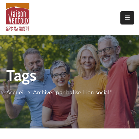
Accueil
L’interco
Vivre
Ici
Tags
Economie
Projets
Accueil
Archiver par balise Lien social"
De
Territoire
Découvrir