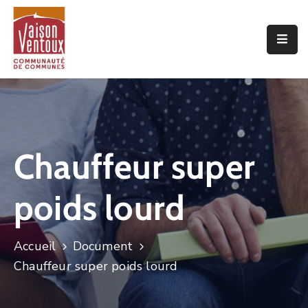
Accueil
L’interco
Vivre
Ici
Chauffeur super
Economie
poids lourd
Projets
De
Territoire
Accueil
Document
Découvrir
Chauffeur super poids lourd