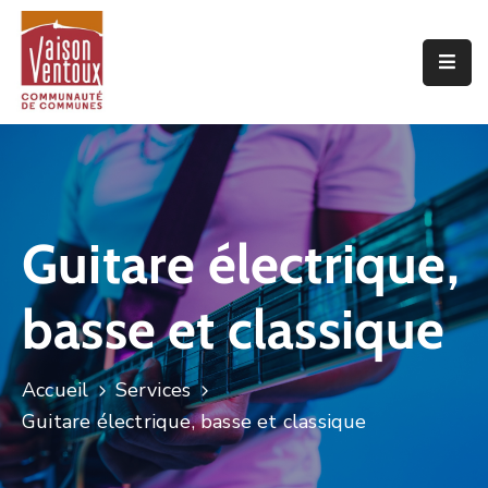
Accueil
L’interco
Vivre
Ici
Guitare électrique,
Economie
basse et classique
Projets
De
Territoire
Accueil
Services
Découvrir
Guitare électrique, basse et classique