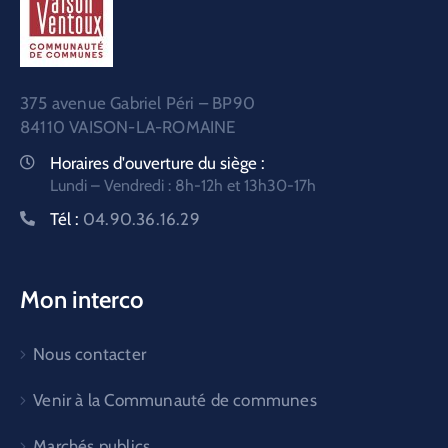
375 avenue Gabriel Péri – BP90
84110 VAISON-LA-ROMAINE
Horaires d'ouverture du siège :
Lundi – Vendredi : 8h-12h et 13h30-17h
Tél :
04.90.36.16.29
Mon interco
Nous contacter
Venir à la Communauté de communes
Marchés publics