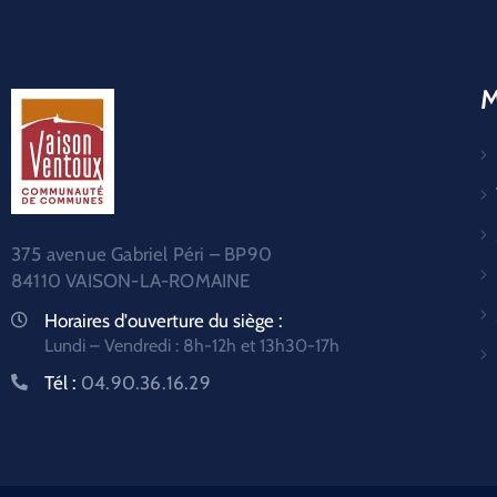
M
375 avenue Gabriel Péri – BP90
84110 VAISON-LA-ROMAINE
Horaires d'ouverture du siège :
Lundi – Vendredi : 8h-12h et 13h30-17h
Tél :
04.90.36.16.29