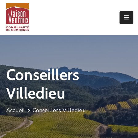
Accueil
L’interco
Vivre
Ici
Conseillers
Economie
Villedieu
Projets
De
Territoire
Accueil
Conseillers Villedieu
Découvrir