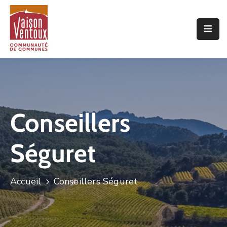
Accueil
L’interco
Vivre
Ici
Conseillers
Economie
Séguret
Projets
De
Territoire
Accueil
Conseillers Séguret
Découvrir