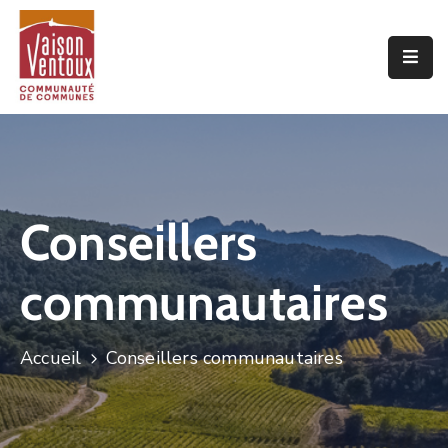
Accueil
L’interco
Vivre
Ici
Conseillers
Economie
communautaires
Projets
De
Territoire
Accueil
Conseillers communautaires
Découvrir