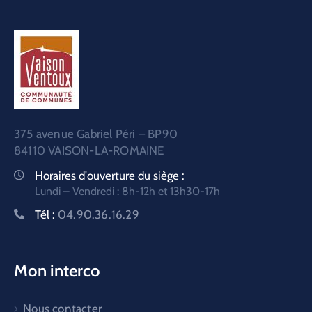
375 avenue Gabriel Péri – BP90
84110 VAISON-LA-ROMAINE
Horaires d'ouverture du siège :
Lundi – Vendredi : 8h-12h et 13h30-17h
Tél :
04.90.36.16.29
Mon interco
Nous contacter