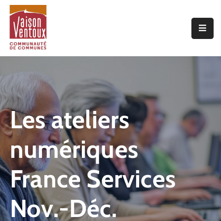
Accueil
L’interco
Vivre
Ici
Les ateliers
Economie
numériques
Projets
De
Territoire
France Services
Découvrir
Nov.-Déc.