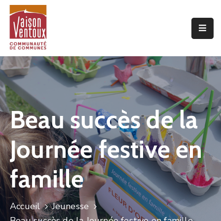
Accueil
L’interco
Vivre
Ici
Beau succès de la
Economie
Journée festive en
Projets
De
Territoire
famille
Découvrir
Accueil
Jeunesse
Beau succès de la Journée festive en famille